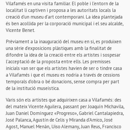
Vilafamés en una visita familiar. El poble i l'entorn de la
localitat li captiven i proposa a les autoritats locals la
creació d'un museu d'art contemporani. La idea plantejada
és ben acollida per la corporació municipal i el seu alcalde,
Vicente Benet.
Prèviament a la inauguració del museu en si, es produïxen
una sèrie d'exposicions plàstiques amb la finalitat de
difondre la idea de la creació entre els artistes i sospesar
l'acceptació de la proposta entre ells. Les premisses
inicials van ser que els artistes havien de ser o tindre casa
a Vilafamés i que el museu es nodria a través de cessions
temporals d'obra o bé donacions, sense compra per part
de la institució museística.
Varis són els artistes que adquirixen casa a Vilafamés: des
del mateix Vicente Aguilera, passant per Joaquín Michavila,
Juan Daniel Domínguez «Progreso», Gabriel Cantalapiedra,
José Palanca, Agustín de Celis y Miranda d'Amico, José
Agost, Manuel Menán, Uiso Alemany, Juan Reus, Francisco